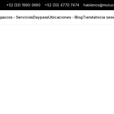
+52 (33) 1990-3680
+52 (33) 4770 7474
hablemos@mutuo
spacios
Servicios
Daypass
Ubicaciones
Blog
Tienda
Inicia ses
 Osuna 
4