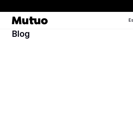
E
Blog
Emmanuel
17 abr 202