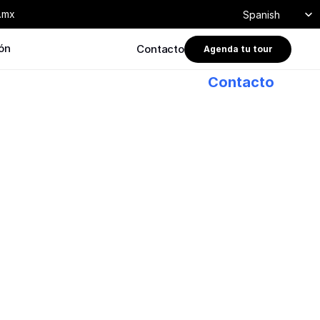
Select Language
.mx
Spanish
ión
Contacto
Agenda tu tour
Contacto