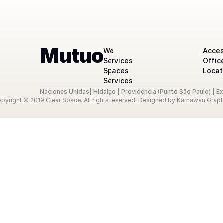
Mutuo
We
Acce
Services
Offic
Spaces
Locat
Services
Naciones Unidas
| 
Hidalgo 
| 
Providencia (Punto São Paulo) 
| 
Ex
pyright © 2019 Clear Space. All rights reserved. Designed by Kamawan Graph