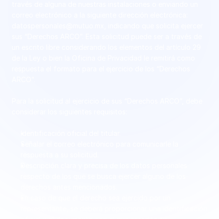
través de alguna de nuestras instalaciones o enviando un 
correo electrónico a la siguiente dirección electrónica: 
datospersonales@mutuo.mx, indicando que solicita ejercer 
sus “Derechos ARCO”. Esta solicitud puede ser a través de 
un escrito libre considerando los elementos del artículo 29 
de la Ley o bien la Oficina de Privacidad le remitirá como 
respuesta el formato para el ejercicio de los “Derechos 
ARCO”.
Para la solicitud al ejercicio de sus “Derechos ARCO”, debe 
considerar los siguientes requisitos:
Identificación oficial del titular.
Señalar el correo electrónico para comunicarle la 
respuesta a su solicitud.
Descripción clara y precisa de los datos personales 
respecto de los que se busca ejercer alguno de los 
derechos antes mencionados.
En caso de que el derecho sea ejercido por un 
representante, se deberá proporcionar una identificación 