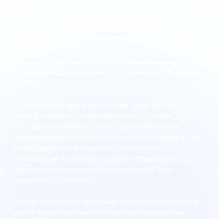
solicitando la limitación del uso o divulgación de que se 
trate, donde podrá solicitar se le incluya en los listados de 
exclusión internos de no contactar para fines 
promocionales y mercado lógicos. 
Medios para ejecer los Derechos de Acceso, 
Rectificación, Cancelación u Oposición (“Derechos 
ARCO).
De conformidad con la Ley, el titular de los datos 
personales tiene el derecho de Acceder (“Acceso”) a los 
datos que posee el Responsable y a los detalles del 
tratamiento de los mismos, así como a Rectificarlos en caso 
de ser inexactos o incompletos (“Rectificación”); 
Cancelarlos en los términos de la Ley (“Cancelación”) u 
Oponerse al tratamiento de los mismos para fines 
específicos (“Oposición”).
El titular de los datos personales o su representante legal 
podrán ejercer los derechos descritos anteriormente a 