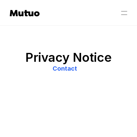
Privacy Notice
Contact
Aviso de Privacidad
Identidad y domicilio del “Responsable”.
ESPACIO CLARO, S.A. DE C.V.
 (
“Responsable”
), con 
domicilio en Av. Hidalgo 1995, Col. Ladrón de Guevara, C.P. 
44600, en Guadalajara, Jalisco. Se compromete con la 
protección de tus datos personales, asumiendo la 
responsabilidad de su uso, manejo, almacenamiento y 
confidencialidad de acuerdo a lo establecido en la Ley 
Federal de Protección de Datos Personales en Posesión de 